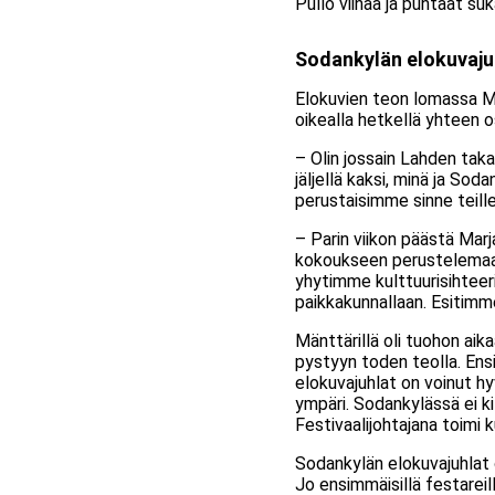
Pullo viinaa ja puhtaat su
Sodankylän elokuvaju
Elokuvien teon lomassa Mä
oikealla hetkellä yhteen o
– Olin jossain Lahden takan
jäljellä kaksi, minä ja Sod
perustaisimme sinne teill
– Parin viikon päästä Marj
kokoukseen perustelemaan
yhytimme kulttuurisihteer
paikkakunnallaan. Esitimme
Mänttärillä oli tuohon aik
pystyyn toden teolla. Ens
elokuvajuhlat on voinut h
ympäri. Sodankylässä ei kil
Festivaalijohtajana toim
Sodankylän elokuvajuhlat o
Jo ensimmäisillä festareil