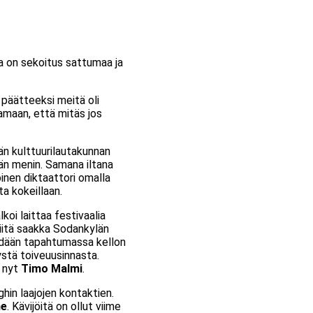
a on sekoitus sattumaa ja
n päätteeksi meitä oli
amaan, että mitäs jos
än kulttuurilautakunnan
än menin. Samana iltana
oinen diktaattori omalla
a kokeillaan.
koi laittaa festivaalia
siitä saakka Sodankylän
ähdään tapahtumassa kellon
tystä toiveuusinnasta.
a nyt
Timo Malmi
.
hin laajojen kontaktien.
me
. Kävijöitä on ollut viime