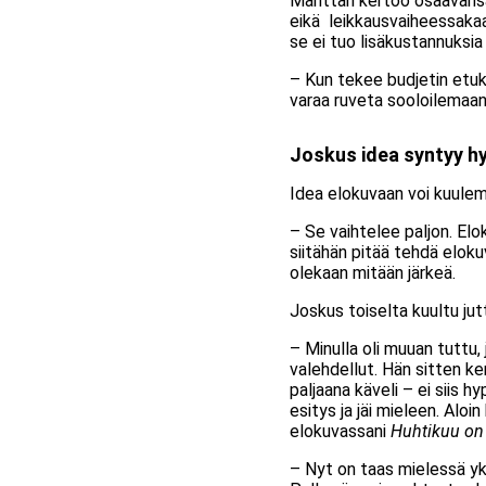
Mänttäri kertoo osaavansa 
eikä leikkausvaiheessakaa
se ei tuo lisäkustannuksi
– Kun tekee budjetin etukä
varaa ruveta sooloilemaan
Joskus idea syntyy h
Idea elokuvaan voi kuulem
– Se vaihtelee paljon. Elo
siitähän pitää tehdä eloku
olekaan mitään järkeä.
Joskus toiselta kuultu jut
– Minulla oli muuan tuttu, 
valehdellut. Hän sitten ker
paljaana käveli – ei siis h
esitys ja jäi mieleen. Aloi
elokuvassani
Huhtikuu on 
– Nyt on taas mielessä yks