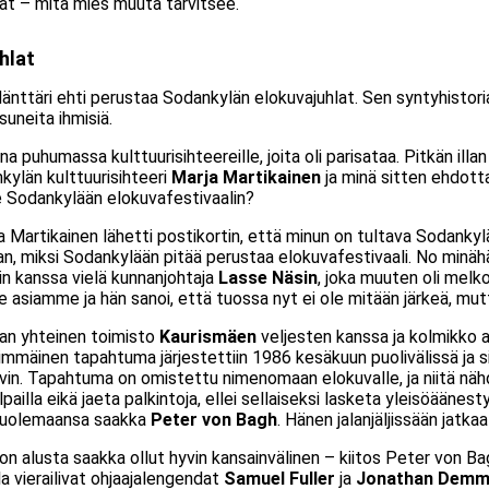
kat – mitä mies muuta tarvitsee.
hlat
nttäri ehti perustaa Sodankylän elokuvajuhlat. Sen syntyhistori
suneita ihmisiä.
a puhumassa kulttuurisihteereille, joita oli parisataa. Pitkän illa
ankylän kulttuurisihteeri
Marja Martikainen
ja minä sitten ehdott
e Sodankylään elokuvafestivaalin?
a Martikainen lähetti postikortin, että minun on tultava Sodankyl
, miksi Sodankylään pitää perustaa elokuvafestivaali. No minäh
in kanssa vielä kunnanjohtaja
Lasse Näsin
, joka muuten oli melk
 asiamme ja hän sanoi, että tuossa nyt ei ole mitään järkeä, mutt
aan yhteinen toimisto
Kaurismäen
veljesten kanssa ja kolmikko al
immäinen tapahtuma järjestettiin 1986 kesäkuun puolivälissä ja 
yvin. Tapahtuma on omistettu nimenomaan elokuvalle, ja niitä n
pailla eikä jaeta palkintoja, ellei sellaiseksi lasketa yleisöäänes
i kuolemaansa saakka
Peter von Bagh
. Hänen jalanjäljissään jatka
n alusta saakka ollut hyvin kansainvälinen – kiitos Peter von Bag
la vierailivat ohjaajalengendat
Samuel Fuller
ja
Jonathan Dem