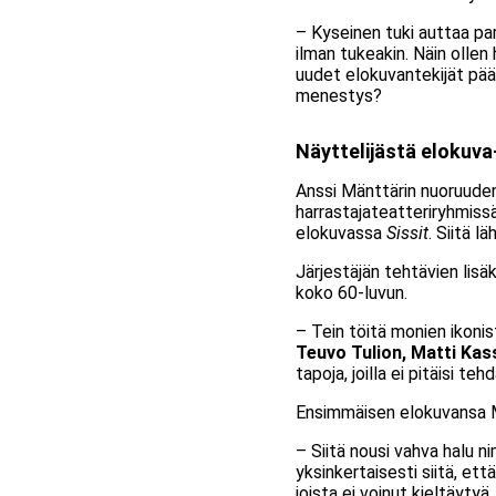
– Kyseinen tuki auttaa par
ilman tukeakin. Näin olle
uudet elokuvantekijät pää
menestys?
Näyttelijästä elokuva
Anssi Mänttärin nuoruuden h
harrastajateatteriryhmissä
elokuvassa
Sissit
. Siitä l
Järjestäjän tehtävien lisäk
koko 60-luvun.
– Tein töitä monien ikon
Teuvo Tulion, Matti Kas
tapoja, joilla ei pitäisi 
Ensimmäisen elokuvansa Mä
– Siitä nousi vahva halu 
yksinkertaisesti siitä, ett
joista ei voinut kieltäytyä.