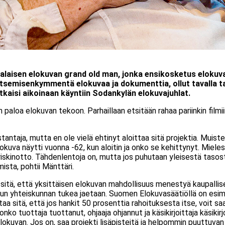
laisen elokuvan grand old man, jonka ensikosketus elokuva
itsemisenkymmentä elokuvaa ja dokumenttia, ollut tavalla t
potkaisi aikoinaan käyntiin Sodankylän elokuvajuhlat.
n paloa elokuvan tekoon. Parhaillaan etsitään rahaa pariinkin filmiin
stantaja, mutta en ole vielä ehtinyt aloittaa sitä projektia. Muis
okuva näytti vuonna -62, kun aloitin ja onko se kehittynyt. Mieles
skinotto. Tähdenlentoja on, mutta jos puhutaan yleisestä tasosta 
ista, pohtii Mänttäri.
 sitä, että yksittäisen elokuvan mahdollisuus menestyä kaupalli
i, kun yhteiskunnan tukea jaetaan. Suomen Elokuvasäätiöllä on esi
taa sitä, että jos hankit 50 prosenttia rahoituksesta itse, voit s
o tuottaja tuottanut, ohjaaja ohjannut ja käsikirjoittaja käsikir
kuvan. Jos on, saa projekti lisäpisteitä ja helpommin puuttuvan