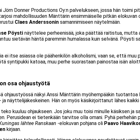
i Jörn Donner Productions Oy:n palvelukseen, jossa hän toimi pi
 tarjosi mahdollisuuden Mänttärin ensimmäiselle pitkän elokuvan 
rustui
Claes Anderssonin
samannimiseen näytelmään.
sse Pöysti
näyttelee perheenisää, joka päättää raitistua, mutta 
untuu sietävän häntä paremmin humalassa kuin selvänä. Pöysti s
ei itse asiassa ole päähenkilön alkoholismi, vaan se, että muu p
ötä syntipukki katoaa, muu perhe suorastaan painostaa isän aloi
 on osa ohjaustyötä
ä ohjaustyössä näkyi Anssi Mänttärin myöhempääkin tuotantoa 
gi- ja näyttelijäkeskeinen. Hän on myös käsikirjoittanut lähes kaikk
 teko kuuluu ohjaukseen. Jos joku muu toisi minulle käsiksen ja san
leen. Perusidean ei tietenkään tarvitse olla omani. Pyhä perhehän 
Kuningas lähtee Ranskaan
-elokuvan pohjana oli
Paavo Haaviko
sen
kirjaan.