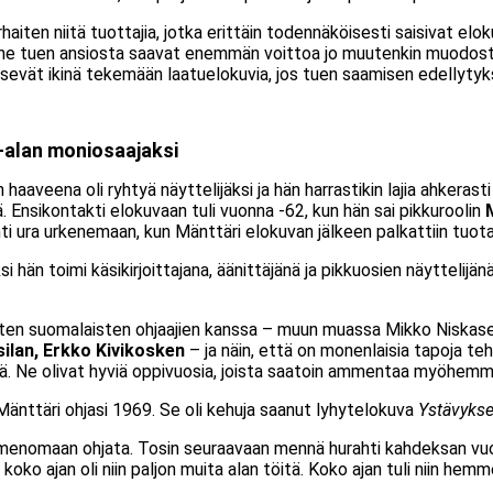
haiten niitä tuottajia, jotka erittäin todennäköisesti saisivat el
n he tuen ansiosta saavat enemmän voittoa jo muutenkin muodost
sevät ikinä tekemään laatuelokuvia, jos tuen saamisen edellyty
-alan moniosaajaksi
aaveena oli ryhtyä näyttelijäksi ja hän harrastikin lajia ahkerasti 
. Ensikontakti elokuvaan tuli vuonna -62, kun hän sai pikkuroolin
ähti ura urkenemaan, kun Mänttäri elokuvan jälkeen palkattiin tuot
si hän toimi käsikirjoittajana, äänittäjänä ja pikkuosien näyttelijä
isten suomalaisten ohjaajien kanssa – muun muassa Mikko Niskas
silan, Erkko Kivikosken
– ja näin, että on monenlaisia tapoja t
tehdä. Ne olivat hyviä oppivuosia, joista saatoin ammentaa myöhem
nttäri ohjasi 1969. Se oli kehuja saanut lyhytelokuva
Ystävykse
nimenomaan ohjata. Tosin seuraavaan mennä hurahti kahdeksan vuo
ä koko ajan oli niin paljon muita alan töitä. Koko ajan tuli niin hemm