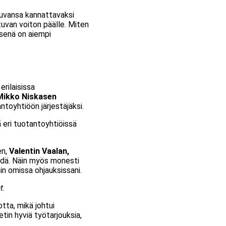
okuvansa kannattavaksi
uvan voiton päälle. Miten
ksenä on aiempi
erilaisissa
Mikko Niskasen
antoyhtiöön järjestäjäksi.
nä eri tuotantoyhtiöissä
en,
Valentin Vaalan,
ehdä. Näin myös monesti
min omissa ohjauksissani.
t
.
tta, mikä johtui
etin hyviä työtarjouksia,