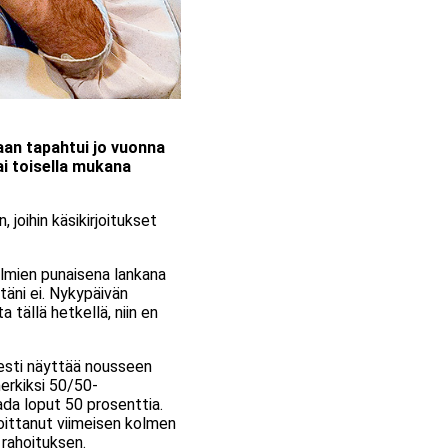
an tapahtui jo vuonna
ai toisella mukana
, joihin käsikirjoitukset
telmien punaisena lankana
täni ei. Nykypäivän
tällä hetkellä, niin en
sesti näyttää nousseen
merkiksi 50/50-
aada loput 50 prosenttia.
joittanut viimeisen kolmen
 rahoituksen.