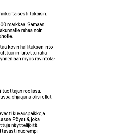
inkertaisesti takaisin.
0 000 markkaa. Samaan
kakunnalle rahaa noin
aholle.
ää kovin hallituksen into
lttuuriin laitettu raha
käynneillään myös ravintola-
 tuottajan roolissa.
ssa ohjaajana olisi ollut
tavasti kuvauspaikkoja
 Lasse Pöystiä, joka
tuja näyttelijöitä.
attavasti nuorempi.