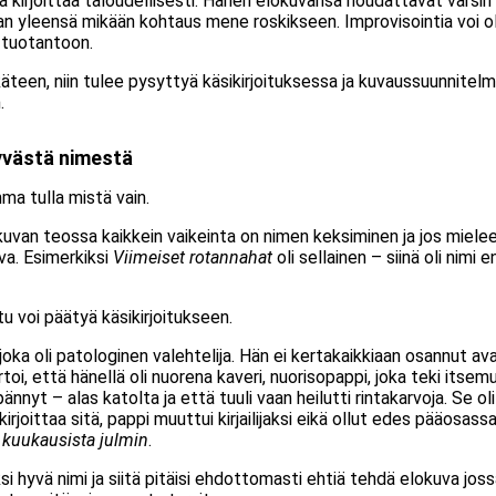
kirjoittaa taloudellisesti. Hänen elokuvansa noudattavat varsin t
n yleensä mikään kohtaus mene roskikseen. Improvisointia voi olla
a tuotantoon.
teen, niin tulee pysyttyä käsikirjoituksessa ja kuvaussuunnitelma
.
yvästä nimestä
ma tulla mistä vain.
kuvan teossa kaikkein vaikeinta on nimen keksiminen ja jos mieleen
va. Esimerkiksi
Viimeiset rotannahat
oli sellainen – siinä oli nimi 
tu voi päätyä käsikirjoitukseen.
joka oli patologinen valehtelija. Hän ei kertakaikkiaan osannut avat
toi, että hänellä oli nuorena kaveri, nuorisopappi, joka teki itsemu
ypännyt – alas katolta ja että tuuli vaan heilutti rintakarvoja. Se o
n kirjoittaa sitä, pappi muuttui kirjailijaksi eikä ollut edes pääosa
kuukausista julmin
.
i hyvä nimi ja siitä pitäisi ehdottomasti ehtiä tehdä elokuva joss