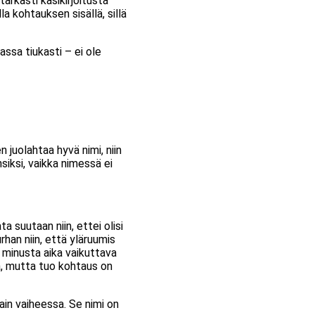
arkasti käsikirjoitusta
 kohtauksen sisällä, sillä
ssa tiukasti – ei ole
 juolahtaa hyvä nimi, niin
ensiksi, vaikka nimessä ei
a suutaan niin, ettei olisi
rhan niin, että yläruumis
li minusta aika vaikuttava
ssa, mutta tuo kohtaus on
ain vaiheessa. Se nimi on