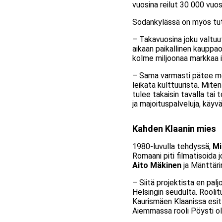
vuosina reilut 30 000 vuos
Sodankylässä on myös tutki
– Takavuosina joku valtuu
aikaan paikallinen kauppao
kolme miljoonaa markkaa ih
– Sama varmasti pätee mon
leikata kulttuurista. Miten
tulee takaisin tavalla tai 
ja majoituspalveluja, käyvä
Kahden Klaanin mies
1980-luvulla tehdyssä,
Mi
Romaani piti filmatisoida
Aito Mäkinen
ja Mänttärin
– Siitä projektista en pal
Helsingin seudulta. Roolit
Kaurismäen Klaanissa esitt
Aiemmassa rooli Pöysti ol