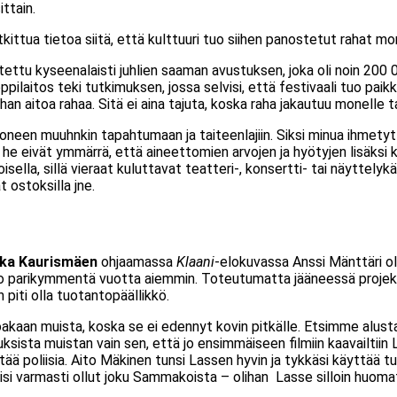
ittain.
ttua tietoa siitä, että kulttuuri tuo siihen panostetut rahat mon
tettu kyseenalaisti juhlien saaman avustuksen, joka oli noin 20
ppilaitos teki tutkimuksen, jossa selvisi, että festivaali tuo paik
an aitoa rahaa. Sitä ei aina tajuta, koska raha jakautuu monelle t
een muuhnkin tapahtumaan ja taiteenlajiin. Siksi minua ihmetytt
 he eivät ymmärrä, että aineettomien arvojen ja hyötyjen lisäksi ku
toisella, sillä vieraat kuluttavat teatteri-, konsertti- tai näyttely
t ostoksilla jne.
ka Kaurismäen
ohjaamassa
Klaani
-elokuvassa Anssi Mänttäri oli
 jo parikymmentä vuotta aiemmin. Toteutumatta jääneessä projekti
 piti olla tuotantopäällikkö.
joakaan muista, koska se ei edennyt kovin pitkälle. Etsimme alus
uksista muistan vain sen, että jo ensimmäiseen filmiin kaavailtiin
ää poliisia. Aito Mäkinen tunsi Lassen hyvin ja tykkäsi käyttää tut
isi varmasti ollut joku Sammakoista – olihan Lasse silloin huom