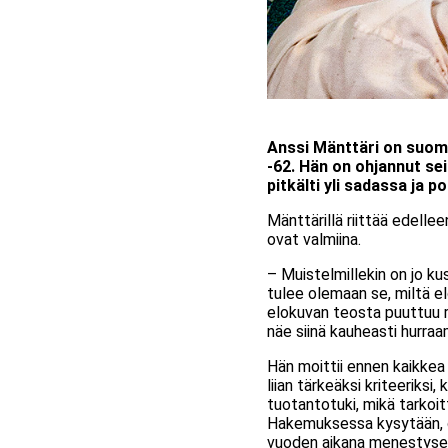
Anssi Mänttäri on suoma
-62. Hän on ohjannut se
pitkälti yli sadassa ja 
Mänttärillä riittää edellee
ovat valmiina.
– Muistelmillekin on jo ku
tulee olemaan se, miltä el
elokuvan teosta puuttuu ri
näe siinä kauheasti hurraam
Hän moittii ennen kaikkea
liian tärkeäksi kriteeriks
tuotantotuki, mikä tarkoit
Hakemuksessa kysytään, onk
vuoden aikana menestyselo