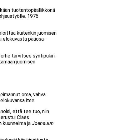
tkään tuotantopäällikkönä
ohjaustyölle. 1976
aloittaa kuitenkin juomisen
ai elokuvasta pääosa-
erhe tarvitsee syntipukin.
ttamaan juomisen
leimannut oma, vahva
i elokuvansa itse.
oisi, että tee tuo, niin
perustui Claes
n
kuunnelma ja
Joensuun