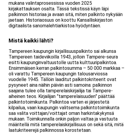
mukana valintaprosessissa vuoden 2025
kirjakattauksen osalta. Tässä tekstissä käyn läpi
palkinnon historiaa ja avaan sitä, miten palkinto nykyään
jaetaan. Historiaosuus on koottu Kansalliskirjaston
digitaalista sanomalehtiarkistoa hyödyntäen.
Mistä kaikki lähti?
Tampereen kaupungin kirjallisuuspalkinto sai alkunsa
Tampereen taideviikoilla 1943, jolloin Tampere-seura
esitti kaupunginvaltuustolle uutta kulttuuripalkintoa.
Ensimmäisen kerran palkintosumma – 50 000 markkaa –
oli varattu Tampereen kaupungin talousarviossa
vuodelle 1945. Tällöin laaditut palkintokriteerit ovat
pysyneet aina näihin päiviin asti samoina: palkinnon
saajana tulee olla tamperelaiskirjailija tai Tampere-
aiheinen teos. Kirjailijan ”tamperelaisuuden” päättää
palkintotoimikunta. Palkintoa varten ei järjestetä
kilpailua, vaan kaupungin valitsema palkintotoimikunta
saa valita voittajan/voittajat oman harkintakykynsä
mukaan. Toimikunnalla onkin paljon valtaa ja vastuuta
määritellä mitä tamperelaiskirjallisuus on sekä sitä, mitä
laatukriteerejä palkinnossa korostetaan.