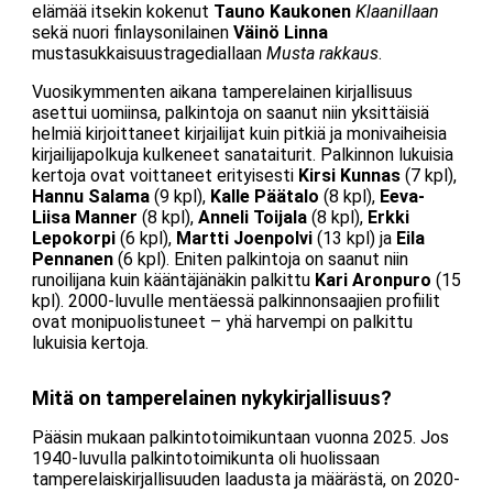
elämää itsekin kokenut
Tauno Kaukonen
Klaanillaan
sekä nuori finlaysonilainen
Väinö Linna
mustasukkaisuustragediallaan
Musta rakkaus
.
Vuosikymmenten aikana tamperelainen kirjallisuus
asettui uomiinsa, palkintoja on saanut niin yksittäisiä
helmiä kirjoittaneet kirjailijat kuin pitkiä ja monivaiheisia
kirjailijapolkuja kulkeneet sanataiturit. Palkinnon lukuisia
kertoja ovat voittaneet erityisesti
Kirsi Kunnas
(7 kpl),
Hannu Salama
(9 kpl),
Kalle Päätalo
(8 kpl),
Eeva-
Liisa Manner
(8 kpl),
Anneli Toijala
(8 kpl),
Erkki
Lepokorpi
(6 kpl),
Martti Joenpolvi
(13 kpl) ja
Eila
Pennanen
(6 kpl). Eniten palkintoja on saanut niin
runoilijana kuin kääntäjänäkin palkittu
Kari Aronpuro
(15
kpl). 2000-luvulle mentäessä palkinnonsaajien profiilit
ovat monipuolistuneet – yhä harvempi on palkittu
lukuisia kertoja.
Mitä on tamperelainen nykykirjallisuus?
Pääsin mukaan palkintotoimikuntaan vuonna 2025. Jos
1940-luvulla palkintotoimikunta oli huolissaan
tamperelaiskirjallisuuden laadusta ja määrästä, on 2020-