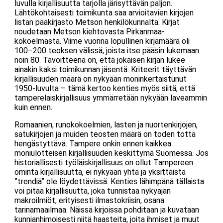
luvulla kirjallisuutta tarjolla järisyttävän paljon.
Lähtökohtaisesti toimikunta saa arvioitavien kirjojen
listan pääkirjasto Metson henkilökunnalta. Kirjat
noudetaan Metson kiehtovasta Pirkanmaa-
kokoelmasta. Viime vuonna lopullinen kirjamäärä oli
100–200 teoksen välissä, joista itse pääsin lukemaan
noin 80. Tavoitteena on, että jokaisen kirjan lukee
ainakin kaksi toimikunnan jäsentä. Kriteerit täyttävän
kirjallisuuden määrä on nykyään moninkertaistunut
1950-luvulta – tämä kertoo kenties myös siitä, että
tamperelaiskirjallisuus ymmärretään nykyään laveammin
kuin ennen.
Romaanien, runokokoelmien, lasten ja nuortenkirjojen,
satukirjojen ja muiden teosten määrä on toden totta
hengästyttävä. Tampere onkin ennen kaikkea
moniulotteisen kirjallisuuden keskittymä Suomessa. Jos
historiallisesti työläiskirjallisuus on ollut Tampereen
ominta kirjallisuutta, ei nykyään yhtä ja yksittäistä
”trendiä” ole löydettävissä. Kenties lähimpänä tällaista
voi pitää kirjallisuutta, joka tunnistaa nykyajan
makroilmiöt, erityisesti ilmastokriisin, osana
tarinamaailmaa. Näissä kirjoissa pohditaan ja kuvataan
kunnianhimoisesti niitä haasteita, joita ihmiset ja muut