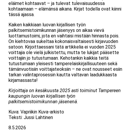
eläimet kohtaavat – ja tulevat tulevaisuudessa
kohtaamaan – elämänsä aikana. Kirjat todella ovat kiinni
tässä ajassa.
Kaiken kaikkiaan luovan kirjallisen työn
palkitsemistoimikunnan jäsenyys on aikaa vievä
luottamustoimi, jota en vaihtaisi mistään hinnasta pois.
On kiehtovaa sukeltaa kokonaisvaltaisesti kirjavuoden
satoon. Kirjoittaessani tätä artikkelia ei vuoden 2025
voittajia ole vielä julkistettu, mutta te lukijat pääsette
voittajiin jo tutustumaan. Kehotankin kaikkia teitä
tutustumaan yleisesti tamperelaiskirjallisuuteen sekä
tämänvuotisiin voittajateoksiin – ne ovat nousseet esiin
tarkan valintaprosessin kautta valtavan laadukkaasta
kirjamassasta!
Kirjoittaja on kesäkuusta 2025 asti toiminut Tampereen
kaupungin luovan kirjallisen työn
palkitsemistoimikunnan jäsenenä
.
Kuva: Vapriikin Kuva-arkisto
Teksti: Jussi Lahtinen
8.5.2026