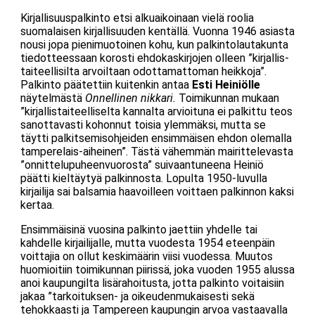
Kirjallisuuspalkinto etsi alkuaikoinaan vielä roolia
suomalaisen kirjallisuuden kentällä. Vuonna 1946 asiasta
nousi jopa pienimuotoinen kohu, kun palkintolautakunta
tiedotteessaan korosti ehdokaskirjojen olleen ”kirjallis-
taiteellisilta arvoiltaan odottamattoman heikkoja”.
Palkinto päätettiin kuitenkin antaa
Esti Heiniölle
näytelmästä
Onnellinen nikkari.
Toimikunnan mukaan
”kirjallistaiteelliselta kannalta arvioituna ei palkittu teos
sanottavasti kohonnut toisia ylemmäksi, mutta se
täytti palkitsemisohjeiden ensimmäisen ehdon olemalla
tamperelais-aiheinen”. Tästä vähemmän mairittelevasta
”onnittelupuheenvuorosta” suivaantuneena Heiniö
päätti kieltäytyä palkinnosta. Lopulta 1950-luvulla
kirjailija sai balsamia haavoilleen voittaen palkinnon kaksi
kertaa.
Ensimmäisinä vuosina palkinto jaettiin yhdelle tai
kahdelle kirjailijalle, mutta vuodesta 1954 eteenpäin
voittajia on ollut keskimäärin viisi vuodessa. Muutos
huomioitiin toimikunnan piirissä, joka vuoden 1955 alussa
anoi kaupungilta lisärahoitusta, jotta palkinto voitaisiin
jakaa ”tarkoituksen- ja oikeudenmukaisesti sekä
tehokkaasti ja Tampereen kaupungin arvoa vastaavalla