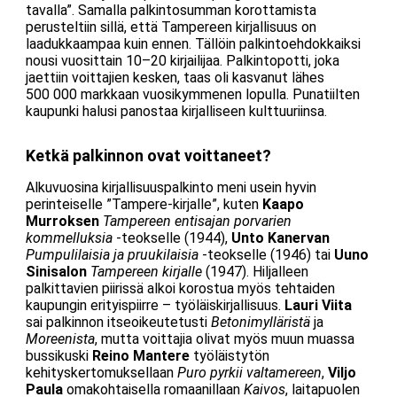
tavalla”. Samalla palkintosumman korottamista
perusteltiin sillä, että Tampereen kirjallisuus on
laadukkaampaa kuin ennen. Tällöin palkintoehdokkaiksi
nousi vuosittain 10–20 kirjailijaa. Palkintopotti, joka
jaettiin voittajien kesken, taas oli kasvanut lähes
500 000 markkaan vuosikymmenen lopulla. Punatiilten
kaupunki halusi panostaa kirjalliseen kulttuuriinsa.
Ketkä palkinnon ovat voittaneet?
Alkuvuosina kirjallisuuspalkinto meni usein hyvin
perinteiselle ”Tampere-kirjalle”, kuten
Kaapo
Murroksen
Tampereen entisajan porvarien
kommelluksia
-teokselle (1944),
Unto Kanervan
Pumpulilaisia ja pruukilaisia
-teokselle (1946) tai
Uuno
Sinisalon
Tampereen kirjalle
(1947). Hiljalleen
palkittavien piirissä alkoi korostua myös tehtaiden
kaupungin erityispiirre – työläiskirjallisuus.
Lauri Viita
sai palkinnon itseoikeutetusti
Betonimylläristä
ja
Moreenista
, mutta voittajia olivat myös muun muassa
bussikuski
Reino Mantere
työläistytön
kehityskertomuksellaan
Puro pyrkii valtamereen
,
Viljo
Paula
omakohtaisella romaanillaan
Kaivos
, laitapuolen