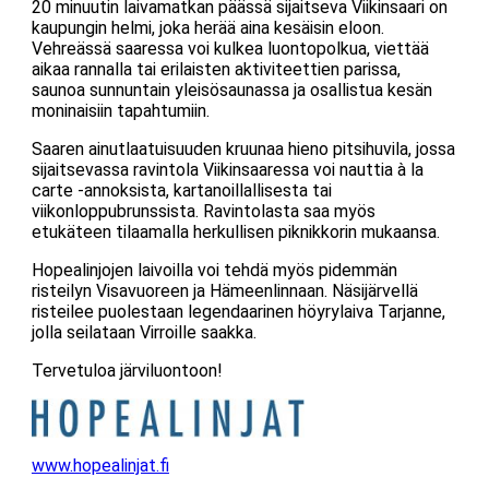
20 minuutin laivamatkan päässä sijaitseva Viikinsaari on
kaupungin helmi, joka herää aina kesäisin eloon.
Vehreässä saaressa voi kulkea luontopolkua, viettää
aikaa rannalla tai erilaisten aktiviteettien parissa,
saunoa sunnuntain yleisösaunassa ja osallistua kesän
moninaisiin tapahtumiin.
Saaren ainutlaatuisuuden kruunaa hieno pitsihuvila, jossa
sijaitsevassa ravintola Viikinsaaressa voi nauttia à la
carte -annoksista, kartanoillallisesta tai
viikonloppubrunssista. Ravintolasta saa myös
etukäteen tilaamalla herkullisen piknikkorin mukaansa.
Hopealinjojen laivoilla voi tehdä myös pidemmän
risteilyn Visavuoreen ja Hämeenlinnaan. Näsijärvellä
risteilee puolestaan legendaarinen höyrylaiva Tarjanne,
jolla seilataan Virroille saakka.
Tervetuloa järviluontoon!
www.hopealinjat.fi