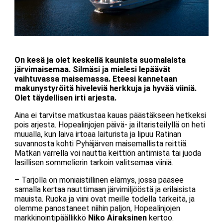
On kesä ja olet keskellä kaunista suomalaista
järvimaisemaa. Silmäsi ja mielesi lepäävät
vaihtuvassa maisemassa. Eteesi kannetaan
makunystyröitä hiveleviä herkkuja ja hyvää viiniä.
Olet täydellisen irti arjesta.
Aina ei tarvitse matkustaa kauas päästäkseen hetkeksi
pois arjesta. Hopealinjojen päivä- ja iltaristeilyllä on heti
muualla, kun laiva irtoaa laiturista ja lipuu Ratinan
suvannosta kohti Pyhäjärven maisemallista reittiä.
Matkan varrella voi nauttia keittiön antimista tai juoda
lasillisen sommelierin tarkoin valitsemaa viiniä.
– Tarjolla on moniaistillinen elämys, jossa pääsee
samalla kertaa nauttimaan järvimiljööstä ja erilaisista
mauista. Ruoka ja viini ovat meille todella tärkeitä, ja
olemme panostaneet niihin paljon, Hopealinjojen
markkinointipäällikkö
Niko Airaksinen
kertoo.