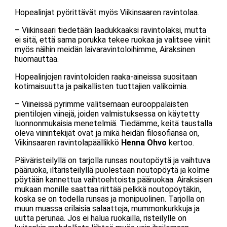
Hopealinjat pyörittävät myös Viikinsaaren ravintolaa.
– Viikinsaari tiedetään laadukkaaksi ravintolaksi, mutta
ei sitä, että sama porukka tekee ruokaa ja valitsee viinit
myös näihin meidän laivaravintoloihimme, Airaksinen
huomauttaa.
Hopealinjojen ravintoloiden raaka-aineissa suositaan
kotimaisuutta ja paikallisten tuottajien valikoimia.
– Viineissä pyrimme valitsemaan eurooppalaisten
pientilojen viinejä, joiden valmistuksessa on käytetty
luonnonmukaisia menetelmiä. Tiedämme, keitä taustalla
oleva viinintekijät ovat ja mikä heidän filosofiansa on,
Viikinsaaren ravintolapäällikkö
Henna Ohvo
kertoo.
Päiväristeilyllä on tarjolla runsas noutopöytä ja vaihtuva
pääruoka, iltaristeilyllä puolestaan noutopöytä ja kolme
pöytään kannettua vaihtoehtoista pääruokaa. Airaksisen
mukaan monille saattaa riittää pelkkä noutopöytäkin,
koska se on todella runsas ja monipuolinen. Tarjolla on
muun muassa erilaisia salaatteja, mummonkurkkuja ja
uutta perunaa. Jos ei halua ruokailla, risteilylle on