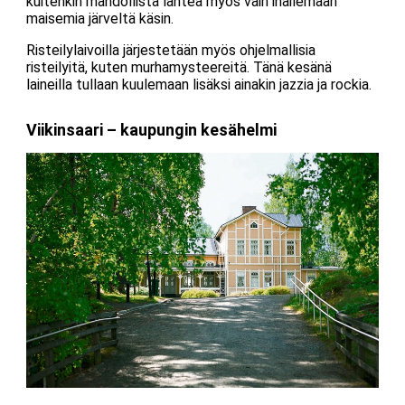
kuitenkin mahdollista lähteä myös vain ihailemaan
maisemia järveltä käsin.
Risteilylaivoilla järjestetään myös ohjelmallisia
risteilyitä, kuten murhamysteereitä. Tänä kesänä
laineilla tullaan kuulemaan lisäksi ainakin jazzia ja rockia.
Viikinsaari – kaupungin kesähelmi