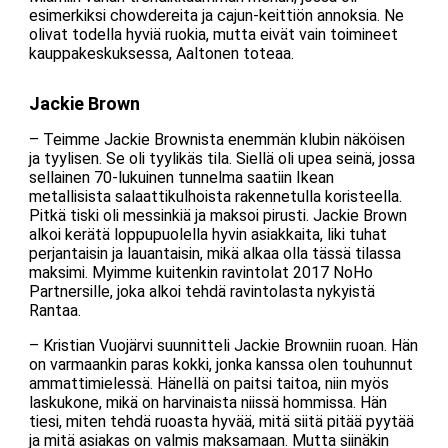
esimerkiksi chowdereita ja cajun-keittiön annoksia. Ne
olivat todella hyviä ruokia, mutta eivät vain toimineet
kauppakeskuksessa, Aaltonen toteaa.
Jackie Brown
– Teimme Jackie Brownista enemmän klubin näköisen
ja tyylisen. Se oli tyylikäs tila. Siellä oli upea seinä, jossa
sellainen 70-lukuinen tunnelma saatiin Ikean
metallisista salaattikulhoista rakennetulla koristeella.
Pitkä tiski oli messinkiä ja maksoi pirusti. Jackie Brown
alkoi kerätä loppupuolella hyvin asiakkaita, liki tuhat
perjantaisin ja lauantaisin, mikä alkaa olla tässä tilassa
maksimi. Myimme kuitenkin ravintolat 2017 NoHo
Partnersille, joka alkoi tehdä ravintolasta nykyistä
Rantaa.
– Kristian Vuojärvi suunnitteli Jackie Browniin ruoan. Hän
on varmaankin paras kokki, jonka kanssa olen touhunnut
ammattimielessä. Hänellä on paitsi taitoa, niin myös
laskukone, mikä on harvinaista niissä hommissa. Hän
tiesi, miten tehdä ruoasta hyvää, mitä siitä pitää pyytää
ja mitä asiakas on valmis maksamaan. Mutta siinäkin