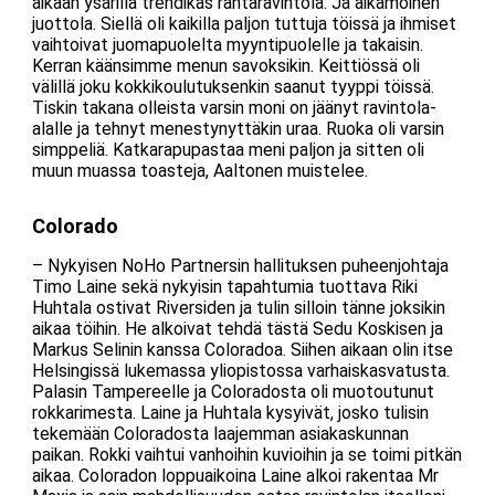
aikaan ysärillä trendikäs rantaravintola. Ja aikamoinen
juottola. Siellä oli kaikilla paljon tuttuja töissä ja ihmiset
vaihtoivat juomapuolelta myyntipuolelle ja takaisin.
Kerran käänsimme menun savoksikin. Keittiössä oli
välillä joku kokkikoulutuksenkin saanut tyyppi töissä.
Tiskin takana olleista varsin moni on jäänyt ravintola-
alalle ja tehnyt menestynyttäkin uraa. Ruoka oli varsin
simppeliä. Katkarapupastaa meni paljon ja sitten oli
muun muassa toasteja, Aaltonen muistelee.
Colorado
– Nykyisen NoHo Partnersin hallituksen puheenjohtaja
Timo Laine sekä nykyisin tapahtumia tuottava Riki
Huhtala ostivat Riversiden ja tulin silloin tänne joksikin
aikaa töihin. He alkoivat tehdä tästä Sedu Koskisen ja
Markus Selinin kanssa Coloradoa. Siihen aikaan olin itse
Helsingissä lukemassa yliopistossa varhaiskasvatusta.
Palasin Tampereelle ja Coloradosta oli muotoutunut
rokkarimesta. Laine ja Huhtala kysyivät, josko tulisin
tekemään Coloradosta laajemman asiakaskunnan
paikan. Rokki vaihtui vanhoihin kuvioihin ja se toimi pitkän
aikaa. Coloradon loppuaikoina Laine alkoi rakentaa Mr