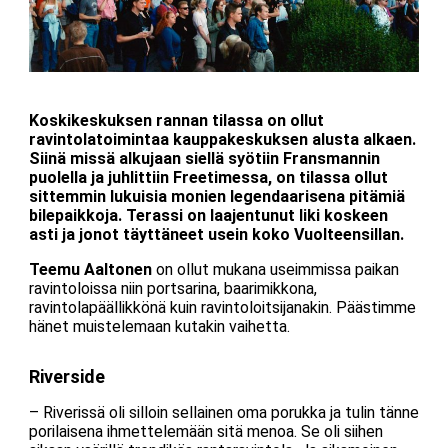
Koskikeskuksen rannan tilassa on ollut
ravintolatoimintaa kauppakeskuksen alusta alkaen.
Siinä missä alkujaan siellä syötiin Fransmannin
puolella ja juhlittiin Freetimessa, on tilassa ollut
sittemmin lukuisia monien legendaarisena pitämiä
bilepaikkoja. Terassi on laajentunut liki koskeen
asti ja jonot täyttäneet usein koko Vuolteensillan.
Teemu Aaltonen
on ollut mukana useimmissa paikan
ravintoloissa niin portsarina, baarimikkona,
ravintolapäällikkönä kuin ravintoloitsijanakin. Päästimme
hänet muistelemaan kutakin vaihetta.
Riverside
– Riverissä oli silloin sellainen oma porukka ja tulin tänne
porilaisena ihmettelemään sitä menoa. Se oli siihen