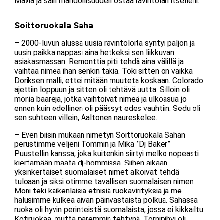
Maxia ja sain mahdollisuuden ostaa ravintolan itselleni.
Soittoruokala Saha
– 2000-luvun alussa uusia ravintoloita syntyi paljon ja
uusin paikka nappasi aina hetkeksi sen liikkuvan
asiakasmassan. Remonttia piti tehdä aina välillä ja
vaihtaa nimeä ihan senkin takia. Toki sitten on vaikka
Doriksen malli, ettei mitään muuteta koskaan. Colorado
ajettiin loppuun ja sitten oli tehtävä uutta. Silloin oli
monia baareja, jotka vaihtoivat nimeä ja ulkoasua jo
ennen kuin edellinen oli päässyt edes vauhtiin. Sedu oli
sen suhteen villein, Aaltonen naureskelee.
– Even biisin mukaan nimetyn Soittoruokala Sahan
perustimme veljeni Tommin ja Mika ”Dj Baker”
Puustellin kanssa, joka kuitenkin siirtyi melko nopeasti
kiertämään maata dj-hommissa. Siihen aikaan
yksinkertaiset suomalaiset nimet alkoivat tehdä
tuloaan ja siksi otimme tavallisen suomalaisen nimen.
Moni teki kaikenlaisia etnisiä ruokavirityksiä ja me
halusimme kulkea aivan päinvastaista polkua. Sahassa
ruoka oli hyvin perinteistä suomalaista, jossa ei kikkailtu.
Kotiruokaa, mutta paremmin tehtynä. Tornipihvi oli