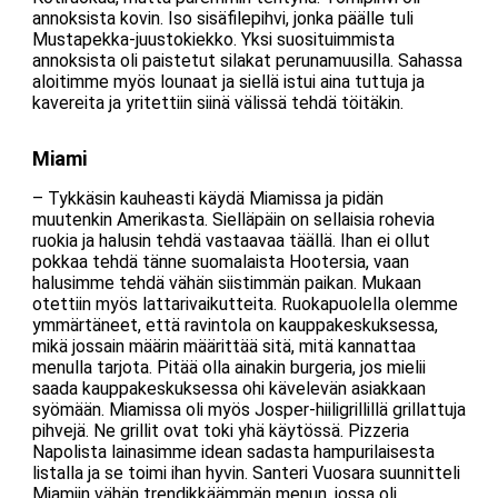
annoksista kovin. Iso sisäfilepihvi, jonka päälle tuli
Mustapekka-juustokiekko. Yksi suosituimmista
annoksista oli paistetut silakat perunamuusilla. Sahassa
aloitimme myös lounaat ja siellä istui aina tuttuja ja
kavereita ja yritettiin siinä välissä tehdä töitäkin.
Miami
– Tykkäsin kauheasti käydä Miamissa ja pidän
muutenkin Amerikasta. Sielläpäin on sellaisia rohevia
ruokia ja halusin tehdä vastaavaa täällä. Ihan ei ollut
pokkaa tehdä tänne suomalaista Hootersia, vaan
halusimme tehdä vähän siistimmän paikan. Mukaan
otettiin myös lattarivaikutteita. Ruokapuolella olemme
ymmärtäneet, että ravintola on kauppakeskuksessa,
mikä jossain määrin määrittää sitä, mitä kannattaa
menulla tarjota. Pitää olla ainakin burgeria, jos mielii
saada kauppakeskuksessa ohi kävelevän asiakkaan
syömään. Miamissa oli myös Josper-hiiligrillillä grillattuja
pihvejä. Ne grillit ovat toki yhä käytössä. Pizzeria
Napolista lainasimme idean sadasta hampurilaisesta
listalla ja se toimi ihan hyvin. Santeri Vuosara suunnitteli
Miamiin vähän trendikkäämmän menun, jossa oli