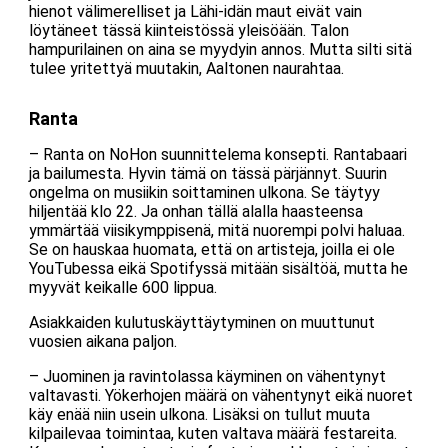
hienot välimerelliset ja Lähi-idän maut eivät vain
löytäneet tässä kiinteistössä yleisöään. Talon
hampurilainen on aina se myydyin annos. Mutta silti sitä
tulee yritettyä muutakin, Aaltonen naurahtaa.
Ranta
– Ranta on NoHon suunnittelema konsepti. Rantabaari
ja bailumesta. Hyvin tämä on tässä pärjännyt. Suurin
ongelma on musiikin soittaminen ulkona. Se täytyy
hiljentää klo 22. Ja onhan tällä alalla haasteensa
ymmärtää viisikymppisenä, mitä nuorempi polvi haluaa.
Se on hauskaa huomata, että on artisteja, joilla ei ole
YouTubessa eikä Spotifyssä mitään sisältöä, mutta he
myyvät keikalle 600 lippua.
Asiakkaiden kulutuskäyttäytyminen on muuttunut
vuosien aikana paljon.
– Juominen ja ravintolassa käyminen on vähentynyt
valtavasti. Yökerhojen määrä on vähentynyt eikä nuoret
käy enää niin usein ulkona. Lisäksi on tullut muuta
kilpailevaa toimintaa, kuten valtava määrä festareita.