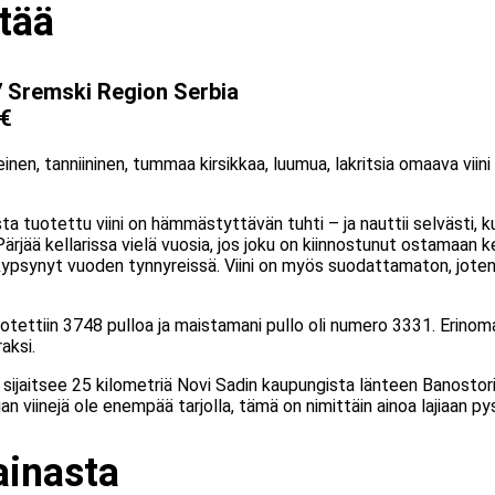
ttää
7 Sremski Region Serbia
 €
nen, tanniininen, tummaa kirsikkaa, luumua, lakritsia omaava viin
ta tuotettu viini on hämmästyttävän tuhti – ja nauttii selvästi, k
ärjää kellarissa vielä vuosia, jos joku on kiinnostunut ostamaan ke
a kypsynyt vuoden tynnyreissä. Viini on myös suodattamaton, jote
otettiin 3748 pulloa ja maistamani pullo oli numero 3331. Erinomai
aksi.
a sijaitsee 25 kilometriä Novi Sadin kaupungista länteen Banosto
ian viinejä ole enempää tarjolla, tämä on nimittäin ainoa lajiaan py
inasta