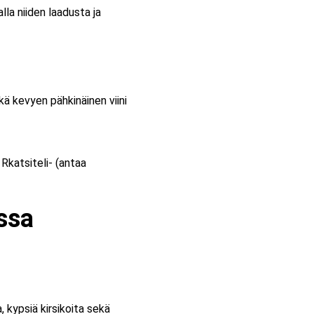
alla niiden laadusta ja
ä kevyen pähkinäinen viini
 Rkatsiteli- (antaa
ssa
, kypsiä kirsikoita sekä