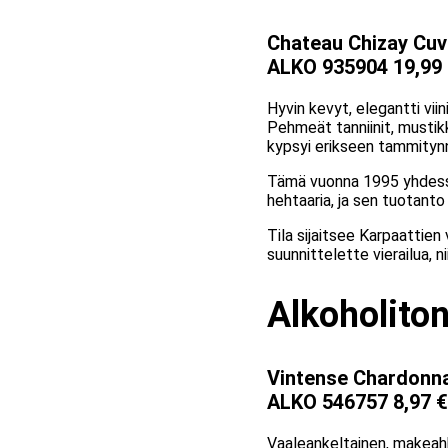
Chateau Chizay Cuv
ALKO 935904 19,99
Hyvin kevyt, elegantti vii
Pehmeät tanniinit, mustikk
kypsyi erikseen tammityn
Tämä vuonna 1995 yhdessä 
hehtaaria, ja sen tuotanto
Tila sijaitsee Karpaattien 
suunnittelette vierailua, ni
Alkoholiton
Vintense Chardonna
ALKO 546757 8,97 €
Vaaleankeltainen, makeahk