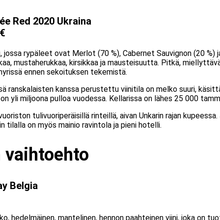
ée Red 2020 Ukraina
 €
ni, jossa rypäleet ovat Merlot (70 %), Cabernet Sauvignon (20 %) j
aa, mustaherukkaa, kirsikkaa ja mausteisuutta. Pitkä, miellyttävä j
nyrissä ennen sekoituksen tekemistä.
ranskalaisten kanssa perustettu viinitila on melko suuri, käsittä
 on yli miljoona pulloa vuodessa. Kellarissa on lähes 25 000 tamm
vuoriston tulivuoriperäisillä rinteillä, aivan Unkarin rajan kupeessa
in tilalla on myös mainio ravintola ja pieni hotelli.
 vaihtoehto
y Belgia
o, hedelmäinen, mantelinen, hennon paahteinen viini, joka on tuo