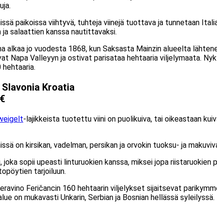
uja.
ssä paikoissa viihtyvä, tuhteja viinejä tuottava ja tunnetaan Itali
n ja salaattien kanssa nautittavaksi.
ina alkaa jo vuodesta 1868, kun Saksasta Mainzin alueelta lähten
vat Napa Valleyyn ja ostivat parisataa hehtaaria viljelymaata. N
0 hehtaaria.
 Slavonia Kroatia
 €
weigelt
-lajikkeista tuotettu viini on puolikuiva, tai oikeastaan kui
sä on kirsikan, vadelman, persikan ja orvokin tuoksu- ja makuviv
, joka sopii upeasti linturuokien kanssa, miksei jopa riistaruokien 
opöytien tarjoiluun.
ravino Feričancin 160 hehtaarin viljelykset sijaitsevat parikymm
 alue on mukavasti Unkarin, Serbian ja Bosnian hellässä syleilyssä.