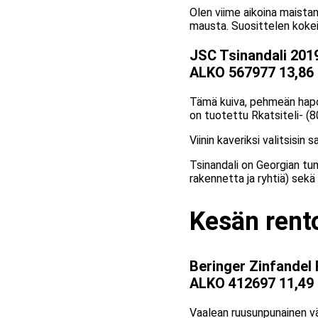
Olen viime aikoina maistanut
mausta. Suosittelen koke
JSC Tsinandali 2019
ALKO 567977 13,86
Tämä kuiva, pehmeän hapok
on tuotettu Rkatsiteli- (8
Viinin kaveriksi valitsisin 
Tsinandali on Georgian tun
rakennetta ja ryhtiä) sekä
Kesän rent
Beringer Zinfandel 
ALKO 412697 11,49
Vaalean ruusunpunainen vär