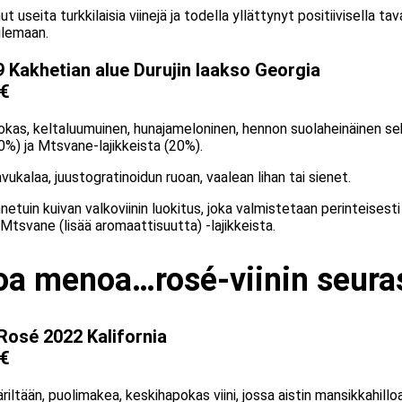
 useita turkkilaisia viinejä ja todella yllättynyt positiivisella tav
ilemaan.
 Kakhetian alue Durujin laakso Georgia
 €
as, keltaluumuinen, hunajameloninen, hennon suolaheinäinen sek
0%) ja Mtsvane-lajikkeista (20%).
savukalaa, juustogratinoidun ruoan, vaalean lihan tai sienet.
netuin kuivan valkoviinin luokitus, joka valmistetaan perinteisesti
 Mtsvane (lisää aromaattisuutta) -lajikkeista.
oa menoa…rosé-viinin seura
Rosé 2022 Kalifornia
 €
iltään, puolimakea, keskihapokas viini, jossa aistin mansikkahilloa