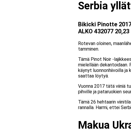
Serbia yllä
Bikicki Pinotte 201
ALKO 432077 20,23
Rotevan oloinen, maanlähei
tamminen.
Tämä Pinot Noir -lajikkees
mielellään dekantoidaan. P
käynyt luonnonhiivoilla j
saattaa löytyä.
Vuonna 2017 tätä viiniä tu
pihville ja pataruokien seur
Tämä 26 hehtaarin viinitil
rannalla. Harmi, ettei Serb
Makua Ukra