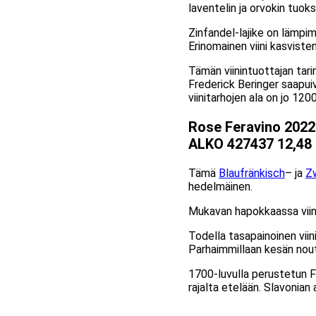
laventelin ja orvokin tuoks
Zinfandel-lajike on lämpimi
Erinomainen viini kasviste
Tämän viinintuottajan tar
Frederick Beringer saapui
viinitarhojen ala on jo 120
Rose Feravino 2022
ALKO 427437 12,48
Tämä
Blaufränkisch
– ja
Z
hedelmäinen.
Mukavan hapokkaassa viinis
Todella tasapainoinen viini
Parhaimmillaan kesän nout
1700-luvulla perustetun Fe
rajalta etelään. Slavonian