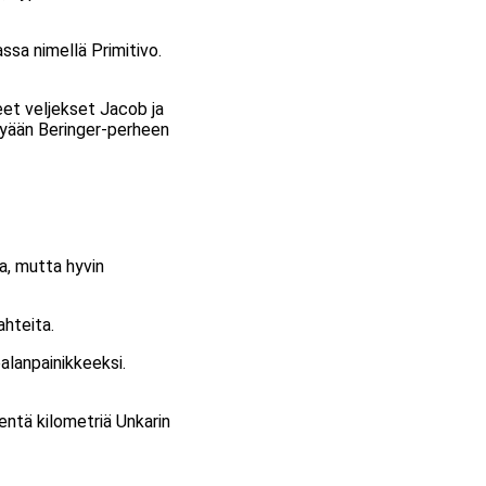
assa nimellä Primitivo.
eet veljekset Jacob ja
ykyään Beringer-perheen
va, mutta hyvin
ahteita.
palanpainikkeeksi.
entä kilometriä Unkarin