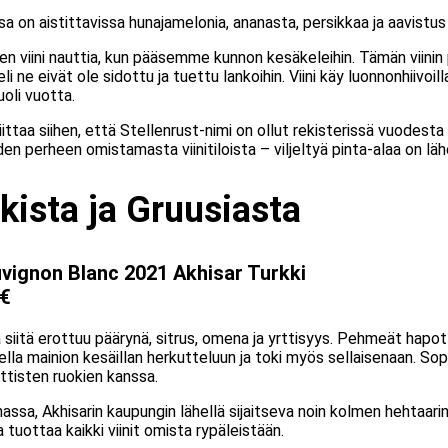
ssa on aistittavissa hunajamelonia, ananasta, persikkaa ja aavistu
en viini nauttia, kun pääsemme kunnon kesäkeleihin. Tämän viinin 
i ne eivät ole sidottu ja tuettu lankoihin. Viini käy luonnonhiivoil
oli vuotta.
ittaa siihen, että Stellenrust-nimi on ollut rekisterissä vuodest
n perheen omistamasta viinitiloista – viljeltyä pinta-alaa on lä
kista ja Gruusiasta
vignon Blanc 2021 Akhisar Turkki
 €
 ja siitä erottuu päärynä, sitrus, omena ja yrttisyys. Pehmeät hapo
ella mainion kesäillan herkutteluun ja toki myös sellaisenaan. Sop
rttisten ruokien kanssa.
sa, Akhisarin kaupungin lähellä sijaitseva noin kolmen hehtaarin 
tuottaa kaikki viinit omista rypäleistään.