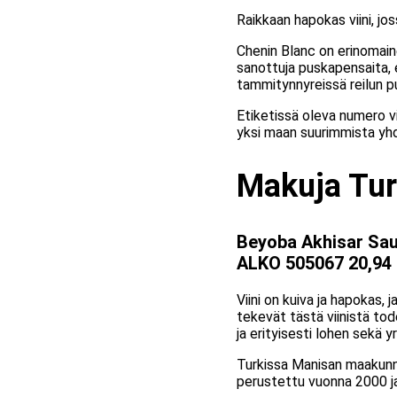
Raikkaan hapokas viini, jo
Chenin Blanc on erinomain
sanottuja puskapensaita, el
tammitynnyreissä reilun pu
Etiketissä oleva numero vi
yksi maan suurimmista yhde
Makuja Tur
Beyoba Akhisar Sau
ALKO 505067 20,94
Viini on kuiva ja hapokas,
tekevät tästä viinistä tod
ja erityisesti lohen sekä y
Turkissa Manisan maakunnas
perustettu vuonna 2000 ja 