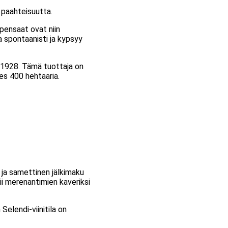
s paahteisuutta.
pensaat ovat niin
la spontaanisti ja kypsyy
a 1928. Tämä tuottaja on
hes 400 hehtaaria.
t ja samettinen jälkimaku
ii merenantimien kaveriksi
Selendi-viinitila on