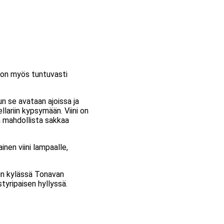
i on myös tuntuvasti
un se avataan ajoissa ja
llariin kypsymään. Viini on
n mahdollista sakkaa
nen viini lampaalle,
rin kylässä Tonavan
styripaisen hyllyssä.