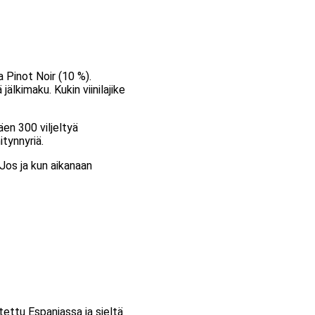
a Pinot Noir (10 %).
älkimaku. Kukin viinilajike
en 300 viljeltyä
itynnyriä.
. Jos ja kun aikanaan
tettu Espanjassa ja sieltä