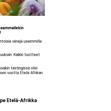
kkaammallekin
n!
toisia viinejä useimmille
uuksiin. Kaikki tuotteet
ssakin tastingissä olisi
risen vuotta Etelä-Afrikan
pe Etelä-Afrikka