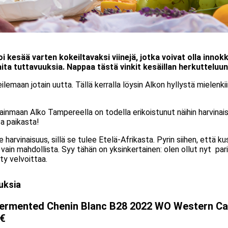
oi kesää varten kokeiltavaksi viinejä, jotka voivat olla inno
raita tuttavuuksia. Nappaa tästä vinkit kesäillan herkutteluu
emaan jotain uutta. Tällä kerralla löysin Alkon hyllystä mielenkiin
inmaan Alko Tampereella on todella erikoistunut näihin harvinais
ta paikasta!
e harvinaisuus, sillä se tulee Etelä-Afrikasta. Pyrin siihen, että ku
os vain mahdollista. Syy tähän on yksinkertainen: olen ollut nyt pa
ty velvoittaa.
uksia
 Fermented Chenin Blanc B28 2022 WO Western Ca
 €