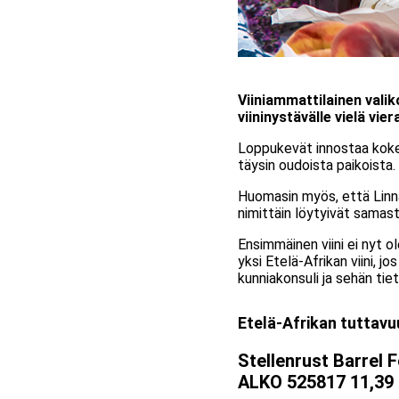
Viiniammattilainen valik
viininystävälle vielä vie
Loppukevät innostaa kokeil
täysin oudoista paikoista.
Huomasin myös, että Linna
nimittäin löytyivät samas
Ensimmäinen viini ei nyt ol
yksi Etelä-Afrikan viini, j
kunniakonsuli ja sehän tiet
Etelä-Afrikan tuttavu
Stellenrust Barrel
ALKO 525817 11,39